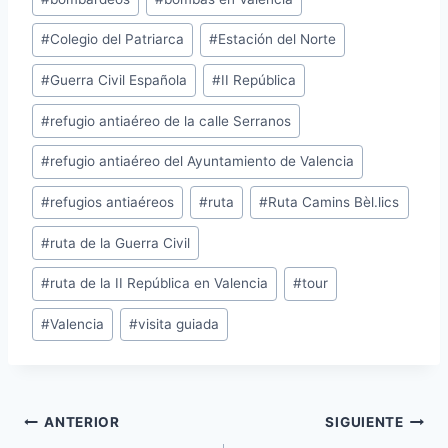
#
Colegio del Patriarca
#
Estación del Norte
#
Guerra Civil Española
#
II República
#
refugio antiaéreo de la calle Serranos
#
refugio antiaéreo del Ayuntamiento de Valencia
#
refugios antiaéreos
#
ruta
#
Ruta Camins Bèl.lics
#
ruta de la Guerra Civil
#
ruta de la II República en Valencia
#
tour
#
Valencia
#
visita guiada
ANTERIOR
SIGUIENTE